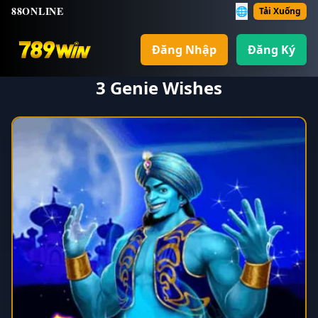
88ONLINE
🌐
Tải Xuống
Đăng Nhập
Đăng Ký
3 Genie Wishes