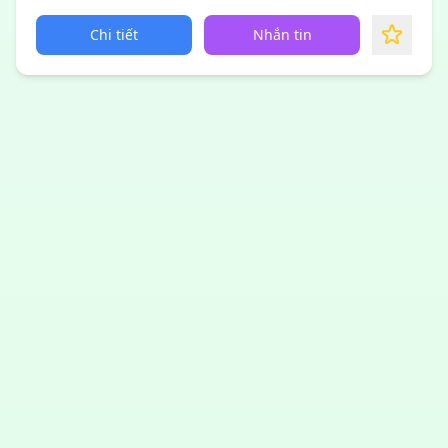
Chi tiết
Nhắn tin