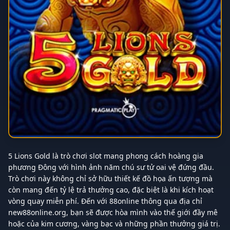
Chơi Ngay
5 Lions Gold là trò chơi slot mang phong cách hoàng gia
phương Đông với hình ảnh năm chú sư tử oai vệ đứng đầu.
Trò chơi này không chỉ sở hữu thiết kế đồ họa ấn tượng mà
còn mang đến tỷ lệ trả thưởng cao, đặc biệt là khi kích hoạt
vòng quay miễn phí. Đến với 88online thông qua địa chỉ
new88online.org, bạn sẽ được hòa mình vào thế giới đầy mê
hoặc của kim cương, vàng bạc và những phần thưởng giá trị.