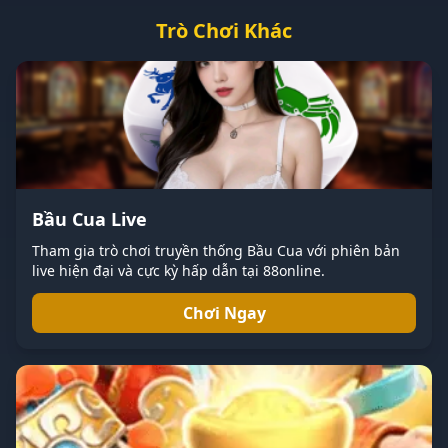
Trò Chơi Khác
Bầu Cua Live
Tham gia trò chơi truyền thống Bầu Cua với phiên bản
live hiện đại và cực kỳ hấp dẫn tại 88online.
Chơi Ngay