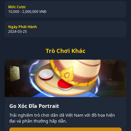
Mức Cược
10,000 - 2,000,000 VNĐ
Ngày Phát Hành
2024-03-25
Trò Chơi Khác
Go Xóc Đĩa Portrait
Trải nghiệm trò chơi dân dã Việt Nam với đồ họa hiện
đại và phần thưởng hấp dẫn.