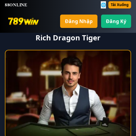
88ONLINE
🌐
Tải Xuống
Đăng Nhập
Đăng Ký
Rich Dragon Tiger