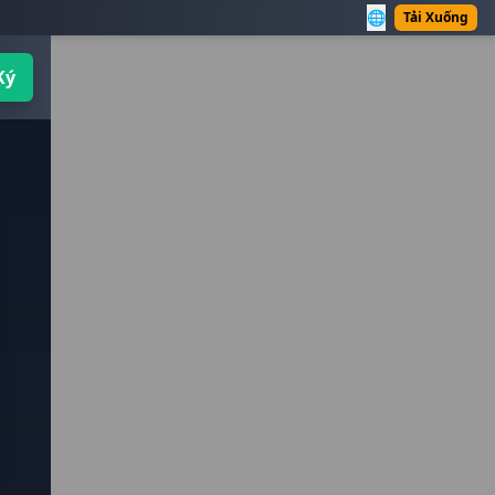
🌐
Tải Xuống
Ký