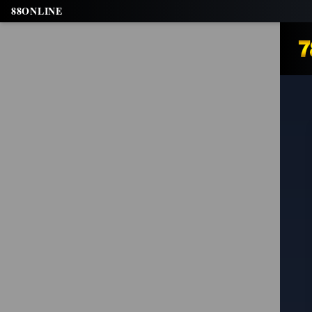
88ONLINE