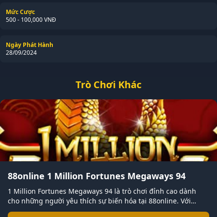
Mức Cược
500 - 100,000 VNĐ
Ngày Phát Hành
28/09/2024
Trò Chơi Khác
88online 1 Million Fortunes Megaways 94
1 Million Fortunes Megaways 94 là trò chơi đỉnh cao dành
cho những người yêu thích sự biến hóa tại 88online. Với
hàng triệu cách chiến thắng, mỗi lần quay là một cơ hội mới