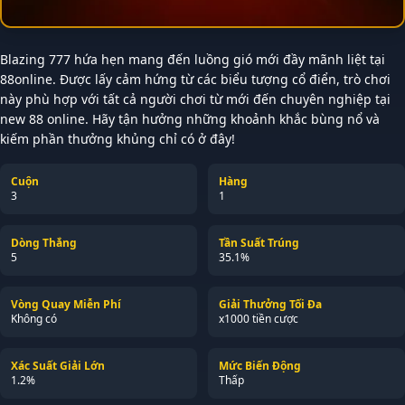
Chơi Ngay
Blazing 777 hứa hẹn mang đến luồng gió mới đầy mãnh liệt tại
88online. Được lấy cảm hứng từ các biểu tượng cổ điển, trò chơi
này phù hợp với tất cả người chơi từ mới đến chuyên nghiệp tại
new 88 online. Hãy tận hưởng những khoảnh khắc bùng nổ và
kiếm phần thưởng khủng chỉ có ở đây!
Cuộn
Hàng
3
1
Dòng Thắng
Tần Suất Trúng
5
35.1%
Vòng Quay Miễn Phí
Giải Thưởng Tối Đa
Không có
x1000 tiền cược
Xác Suất Giải Lớn
Mức Biến Động
1.2%
Thấp