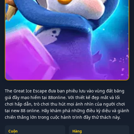
Chơi Ngay
The Great Ice Escape đưa bạn phiêu lưu vào vùng đất băng
giá đầy mạo hiểm tại 88online. Với thiết kế đẹp mắt và lối
chơi hấp dẫn, trò chơi thu hút mọi ánh nhìn của người chơi
tại new 88 online. Hãy khám phá những điều kỳ diệu và giành
chiến thắng lớn trong cuộc hành trình đầy thử thách này.
Cuộn
Hàng