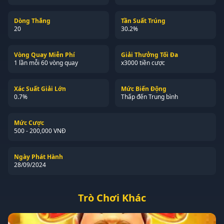
Dòng Thắng
Tần Suất Trúng
20
30.2%
Vòng Quay Miễn Phí
Giải Thưởng Tối Đa
1 lần mỗi 60 vòng quay
x3000 tiền cược
Xác Suất Giải Lớn
Mức Biến Động
0.7%
Thấp đến Trung bình
Mức Cược
500 - 200,000 VNĐ
Ngày Phát Hành
28/09/2024
Trò Chơi Khác