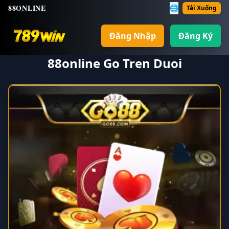
88ONLINE
🌐
Tải Xuống
Đăng Nhập
Đăng Ký
88online Go Tren Duoi