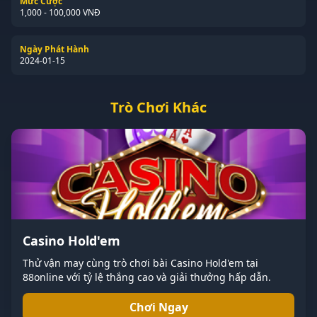
Mức Cược
1,000 - 100,000 VNĐ
Ngày Phát Hành
2024-01-15
Trò Chơi Khác
Casino Hold'em
Thử vận may cùng trò chơi bài Casino Hold'em tại
88online với tỷ lệ thắng cao và giải thưởng hấp dẫn.
Chơi Ngay